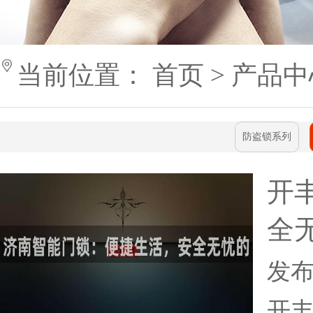
当前位置：
首页
>
产品中心
防盗锁系列
开
全
发布时
开丰