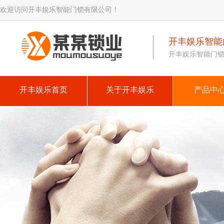
欢迎访问开丰娱乐智能门锁有限公司！
开丰娱乐智能
开丰娱乐智能门锁
开丰娱乐首页
关于开丰娱乐
产品中心