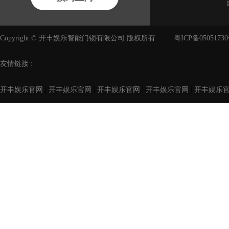
Copyright © 开丰娱乐智能门锁有限公司 版权所有
粤ICP备05051730
友情链接 :
|
|
|
|
开丰娱乐官网
开丰娱乐官网
开丰娱乐官网
开丰娱乐官网
开丰娱乐