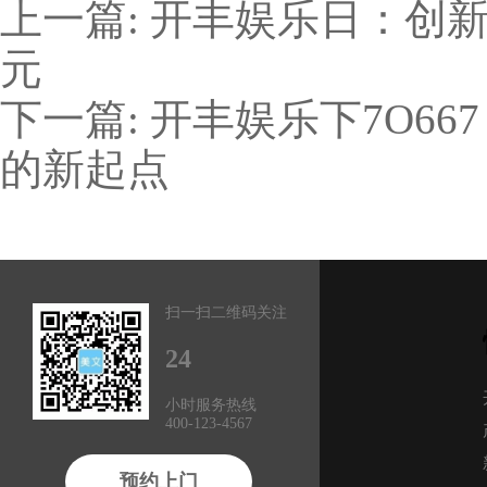
上一篇: 开丰娱乐日：创
元
下一篇: 开丰娱乐下7O
的新起点
扫一扫二维码关注
24
小时服务热线
400-123-4567
预约上门