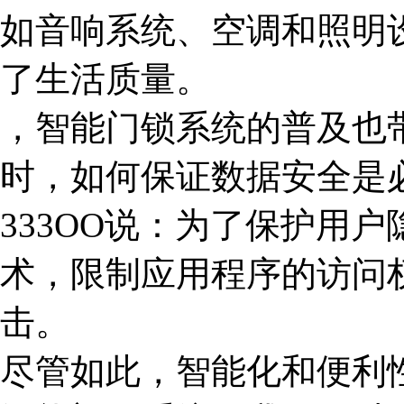
如音响系统、空调和照明
了生活质量。
，智能门锁系统的普及也
时，如何保证数据安全是
333OO说：为了保护用
术，限制应用程序的访问
击。
尽管如此，智能化和便利