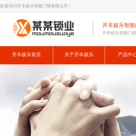
欢迎访问开丰娱乐智能门锁有限公司！
开丰娱乐智能
开丰娱乐智能门锁
开丰娱乐首页
关于开丰娱乐
产品中心