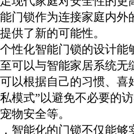
足现代家庭对安全性的更
能门锁作为连接家庭内外
提供了新的可能性。
个性化智能门锁的设计能
至可以与智能家居系统无
可以根据自己的习惯、喜
私模式”以避免不必要的访
宠物安全等。
，智能化的门锁不仅能够