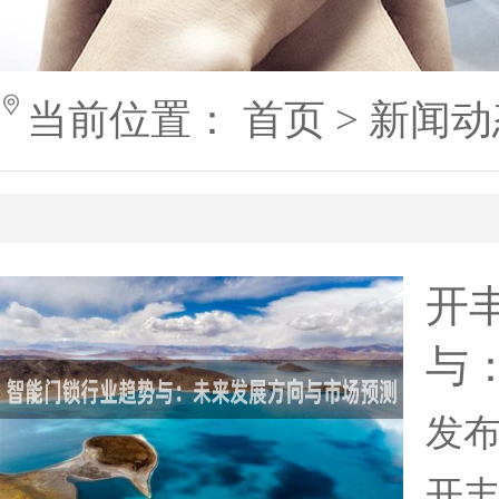
当前位置：
首页
>
新闻动
开
与
发布时
开丰