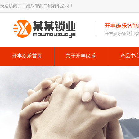
欢迎访问开丰娱乐智能门锁有限公司！
开丰娱乐智能
开丰娱乐智能门锁
开丰娱乐首页
关于开丰娱乐
产品中心